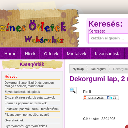
Keresés:
Keresés:
Home
Hírek
Ötletek
Mintaívek
Kívánságlista
Kategóriák
Nyitólap
Dekorgumi
Dekorgumi
Húsvét
Dekorgumi lap, 2
Dekorgumi, zseníliadrót és pompon,
mozgó szemek, madártollak
Pin It
Egyéb kellékek, kisgépek
Ékszeralkatrészek, bizsutartozékok
Faáru és papírmasé termékek
Festékek, paszták, tollak, festőkellékek
Filcanyagok, nemezelés, gyapjú
Cikkszám:
3394205
Gyerekeknek
Gyertyaöntés, gyertyadíszítés