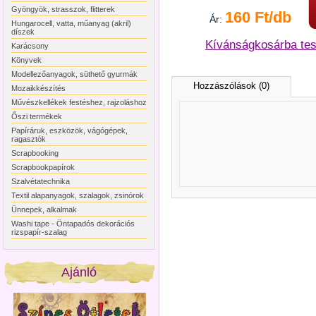
Gyöngyök, strasszok, flitterek
160 Ft/db
Ár:
Hungarocell, vatta, műanyag (akril)
díszek
Kívánságkosárba te
Karácsony
Könyvek
Modellezőanyagok, süthető gyurmák
Hozzászólások (0)
Mozaikkészítés
Művészkellékek festéshez, rajzoláshoz
Őszi termékek
Papíráruk, eszközök, vágógépek,
ragasztók
Scrapbooking
Scrapbookpapírok
Szalvétatechnika
Textil alapanyagok, szalagok, zsinórok
Ünnepek, alkalmak
Washi tape - Öntapadós dekorációs
rizspapír-szalag
Ajánló