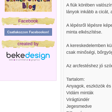
A fiúk körében valószí
lányok inkább a cicát, 
Facebook
A lépésről lépésre kép
minta elkészítése.
Csatlakozzon Facebookon!
created by
A kereskedelemben külö
csak minőségi, bőrgyóg
Az arcfestéshez jó szó
Tartalom:
Anyagok, eszközök és 
Vidám minták
Virágtündér
Jegesmedve