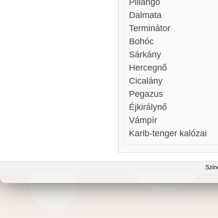
Pillangó
Dalmata
Terminátor
Bohóc
Sárkány
Hercegnő
Cicalány
Pegazus
Éjkirálynő
Vámpír
Karib-tenger kalózai
Szín