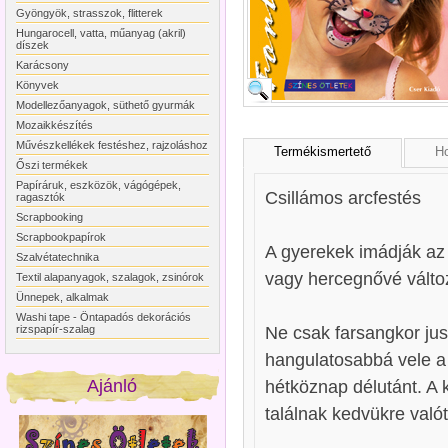
Gyöngyök, strasszok, flitterek
Hungarocell, vatta, műanyag (akril)
díszek
Karácsony
Könyvek
Modellezőanyagok, süthető gyurmák
Mozaikkészítés
Művészkellékek festéshez, rajzoláshoz
Termékismertető
Ho
Őszi termékek
Papíráruk, eszközök, vágógépek,
Csillámos arcfestés
ragasztók
Scrapbooking
Scrapbookpapírok
A gyerekek imádják az 
Szalvétatechnika
vagy hercegnővé válto
Textil alapanyagok, szalagok, zsinórok
Ünnepek, alkalmak
Washi tape - Öntapadós dekorációs
Ne csak farsangkor ju
rizspapír-szalag
hangulatosabbá vele a 
Ajánló
hétköznap délutánt. A 
találnak kedvükre valót