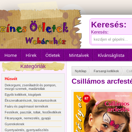
Keresés:
Keresés:
Home
Hírek
Ötletek
Mintaívek
Kívánságlista
Kategóriák
Nyitólap
Farsangi kellékek
Csi
Húsvét
Csillámos arcfesté
Dekorgumi, zseníliadrót és pompon,
mozgó szemek, madártollak
Egyéb kellékek, kisgépek
Ékszeralkatrészek, bizsutartozékok
Faáru és papírmasé termékek
Festékek, paszták, tollak, festőkellékek
Filcanyagok, nemezelés, gyapjú
Gyerekeknek
Gyertyaöntés, gyertyadíszítés