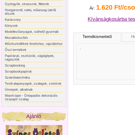
Gyöngyök, strasszok, flitterek
1.620 Ft//cs
Ár:
Hungarocell, vatta, műanyag (akril)
díszek
Kívánságkosárba te
Karácsony
Könyvek
Modellezőanyagok, süthető gyurmák
Termékismertető
Ho
Mozaikkészítés
Művészkellékek festéshez, rajzoláshoz
-
Őszi termékek
Papíráruk, eszközök, vágógépek,
ragasztók
Scrapbooking
Scrapbookpapírok
Szalvétatechnika
Textil alapanyagok, szalagok, zsinórok
Ünnepek, alkalmak
Washi tape - Öntapadós dekorációs
rizspapír-szalag
Ajánló