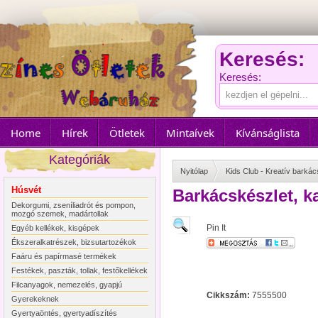
Keresés:
Keresés:
Home
Hírek
Ötletek
Mintaívek
Kívánságlista
Kategóriák
Nyitólap
Kids Club - Kreatív bark
Húsvét
Barkácskészlet, k
Dekorgumi, zseníliadrót és pompon,
mozgó szemek, madártollak
Pin It
Egyéb kellékek, kisgépek
Ékszeralkatrészek, bizsutartozékok
Faáru és papírmasé termékek
Festékek, paszták, tollak, festőkellékek
Filcanyagok, nemezelés, gyapjú
Cikkszám:
7555500
Gyerekeknek
Gyertyaöntés, gyertyadíszítés